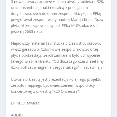
3 nowe utwory rockowe + jeden utwór z orkiestrą R20,
oraz prezentację multimedialną z przeglądem
dotychczasowych dokonań zespołu. Muzykę na EPkę
przygotował zespół, teksty napisał Martijn Krale. Duża
płyta, której zapowiedzią jest EPka
MUD
, ukaże się
jesienią 2005 roku.
Najnowszy materiał Frühstücka brzmi ostro, surowo,
wręcz garażowo. Członkowie zespołu mówiąc o tej
płycie podkreślają, że ich zamiarem było uchwycenie
takiego właśnie klimatu. “Od dłuższego czasu mieliśmy
dziką potrzebę nagrania czegoś takiego” – zapewniają.
Utwór z orkiestrą jest prezentacją kolejnego projektu
zespołu mającego być uwieńczeniem współpracy
koncertowej z orkiestrą “R20 Orchestra”.
EP
MUD
zawiera:
AUDIO