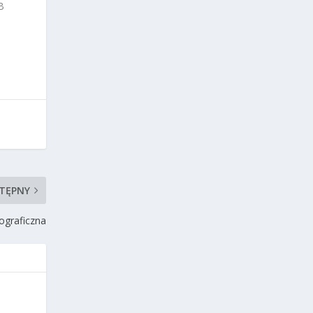
B
TĘPNY
ograficzna