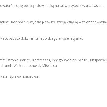
iowała filologię polską i słowiańską na Uniwersytecie Warszawskim.
atura”. Rok później wydała pierwszą swoją książkę – zbiór opowiada
wieść będąca dokumentem polskiego antysemityzmu.
ej stronie śmierci, Kontredans, Innego życia nie będzie, Hiszpański
ochanek, Wiek samotności, Miłośnica
;
świata, Sprawa honorowa
;
.