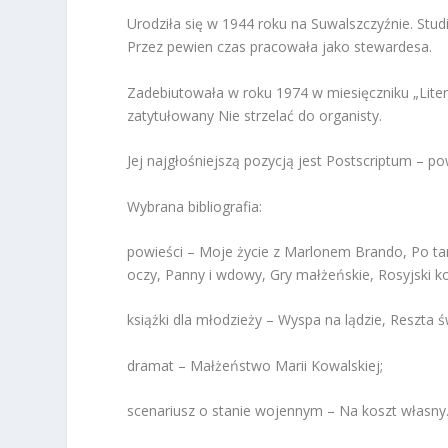
Urodziła się w 1944 roku na Suwalszczyźnie. Stud
Przez pewien czas pracowała jako stewardesa.
Zadebiutowała w roku 1974 w miesięczniku „Liter
zatytułowany
Nie strzelać do organisty
.
Jej najgłośniejszą pozycją jest
Postscriptum
– po
Wybrana bibliografia:
powieści –
Moje życie z Marlonem Brando, Po tamt
oczy, Panny i wdowy, Gry małżeńskie, Rosyjski k
książki dla młodzieży –
Wyspa na lądzie, Reszta 
dramat –
Małżeństwo Marii Kowalskiej
;
scenariusz o stanie wojennym –
Na koszt własny