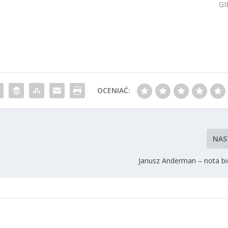
GI
OCENIAĆ:
NAS
Janusz Anderman – nota bi