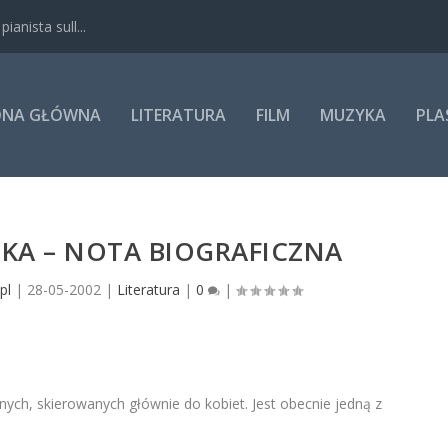
anista sull...
ONA GŁÓWNA
LITERATURA
FILM
MUZYKA
PLA
KA – NOTA BIOGRAFICZNA
pl
|
28-05-2002
|
Literatura
|
0
|
ych, skierowanych głównie do kobiet. Jest obecnie jedną z